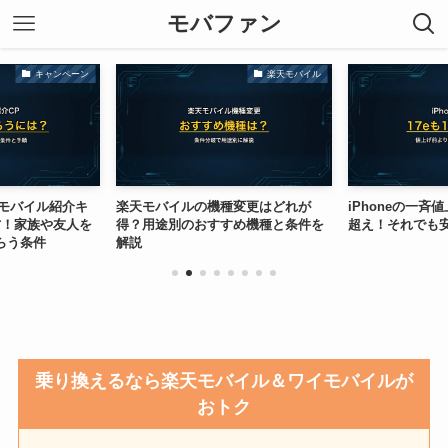
モバファン
キャンペーン
楽天モバイル
イモバイル紹介キ
楽天モバイルの機種変更はどれが
iPhoneの一斉値
方！家族や友人を
得？用途別のおすすめ機種と条件を
超え！それでも
もらう条件
解説
乗り換えるなら楽天モバイル＆ワイモバイルが
おトク