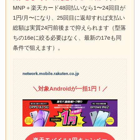
MNP＋楽天カード48回払いなら1〜24回目が
1円/月〜になり、25回目に返却すれば支払い
総額は実質24円前後まで抑えられます（型落
ちの16eに絞る必要はなく、最新の17eも同
条件で狙えます）。
network.mobile.rakuten.co.jp
＼対象Androidが一括1円！／