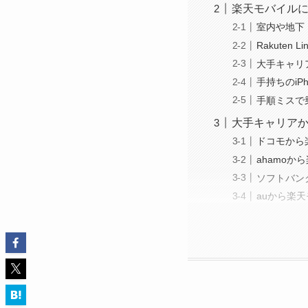
楽天モバイルに
室内や地下
Rakute
大手キャリ
手持ちのiP
手順ミスで
大手キャリア
ドコモから
ahamo
ソフトバン
auから楽