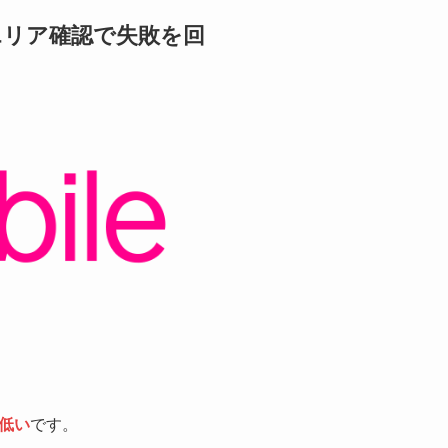
エリア確認で失敗を回
低い
です。