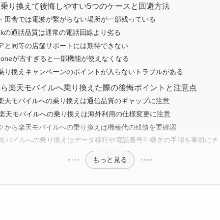
乗り換えて後悔しやすい5つのケースと回避方法
・田舎では電波が繋がらない場所が一部残っている
n Linkの通話品質は通常の電話回線より劣る
アと同等の店舗サポートには期待できない
honeが古すぎると一部機能が使えなくなる
乗り換えキャンペーンのポイントが入らないトラブルがある
から楽天モバイルへ乗り換えた際の後悔ポイントと注意点
楽天モバイルへの乗り換えは通信品質のギャップに注意
から楽天モバイルへの乗り換えは海外利用の仕様変更に注意
クから楽天モバイルへの乗り換えは機種代の残債を要確認
天モバイルへの乗り換えはデータ移行や電話番号引継ぎの手順を事前にチ
もっと見る