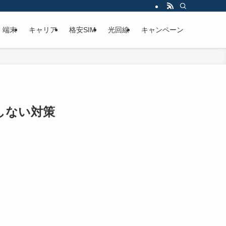
端末
キャリア
格安SIM
光回線
キャンペーン
しない対策