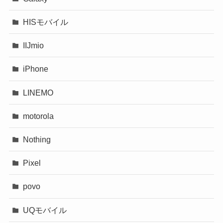
HISモバイル
IIJmio
iPhone
LINEMO
motorola
Nothing
Pixel
povo
UQモバイル