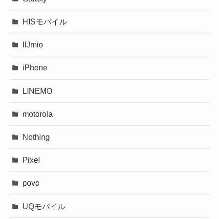
HISモバイル
IIJmio
iPhone
LINEMO
motorola
Nothing
Pixel
povo
UQモバイル