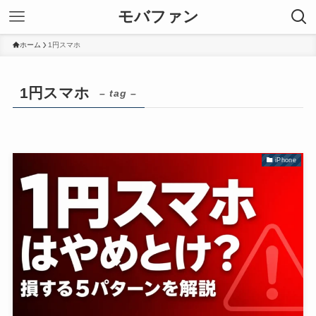
モバファン
ホーム
1円スマホ
1円スマホ
– tag –
iPhone