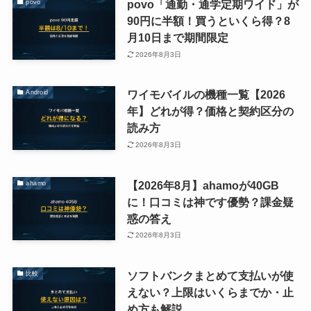
povo「通勤・通学定期ワイド」が
povo
90円に半額！買うといくら得？8
月10日まで期間限定
2026年8月3日
ワイモバイルの機種一覧【2026
Android
年】どれが得？価格と契約区分の
読み方
2026年8月3日
【2026年8月】ahamoが40GB
ahamo
に！口コミは神です優勢？課金疑
惑の答え
2026年8月3日
ソフトバンクまとめて支払いが使
比較
えない？上限はいくらまでか・止
め方も解説